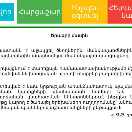
Ինչպես
Հետա
վոր
Հարցաշար
օգտվել
կ