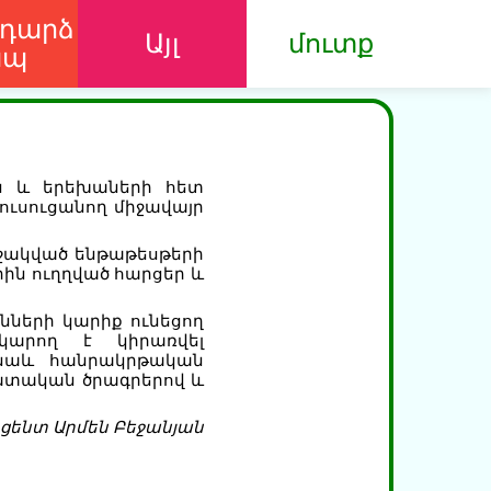
դարձ
Այլ
մուտք
ապ